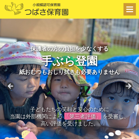
君
津
市
の
つ
小
ば
規
模
さ
認
保護者の方の負担を少なくする
可
保
保
手ぶら登園
育
育
園
園
紙おむつもおしり拭きも必要ありません
子どもたちの笑顔と安心のために
当園は外部機関による
「第三者評価」
を受審し、
高い評価を受けました。